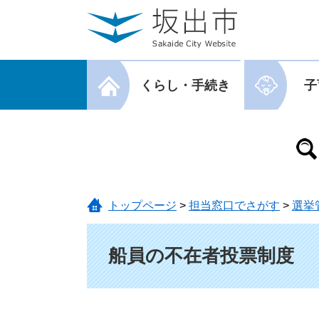
ページの先頭です。
メニューを飛ばして本文へ
メニューを閉じる
くらし・手続き
子
メニューを閉じる
トップページ
>
担当窓口でさがす
>
選挙
本文
船員の不在者投票制度