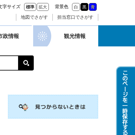
文字サイズ
背景色
標準
拡大
白
黒
青
地図でさがす
担当窓口でさがす
市政情報
観光情報