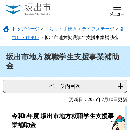
ページの先頭です。
メニューを飛ばして本文へ
トップページ
>
くらし・手続き
>
ライフステージ
>
引
越し・住まい
>
坂出市地方就職学生支援事業補助金
本文
坂出市地方就職学生支援事業補助
金
ページ内目次
更新日：2026年7月10日更新
令和8年度 坂出市地方就職学生支援事
業補助金