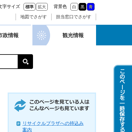
文字サイズ
背景色
標準
拡大
白
黒
青
地図でさがす
担当窓口でさがす
市政情報
観光情報
このページを見ている人はこんなページも
見ています
リサイクルプラザへの持込み
案内