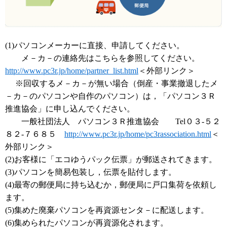
(1)パソコンメーカーに直接、申請してください。
メ－カ－の連絡先はこちらを参照してください。
http://www.pc3r.jp/home/partner_list.html
＜外部リンク＞
※回収するメ－カ－が無い場合（倒産・事業撤退したメ
－カ－のパソコンや自作のパソコン）は，「パソコン３Ｒ
推進協会」に申し込んでください。
一般社団法人 パソコン３Ｒ推進協会 Tel０３-５２
８２-７６８５
http://www.pc3r.jp/home/pc3rassociation.html
＜
外部リンク＞
(2)お客様に「エコゆうパック伝票」が郵送されてきます。
(3)パソコンを簡易包装し，伝票を貼付します。
(4)最寄の郵便局に持ち込むか，郵便局に戸口集荷を依頼し
ます。
(5)集めた廃棄パソコンを再資源センタ－に配送します。
(6)集められたパソコンが再資源化されます。