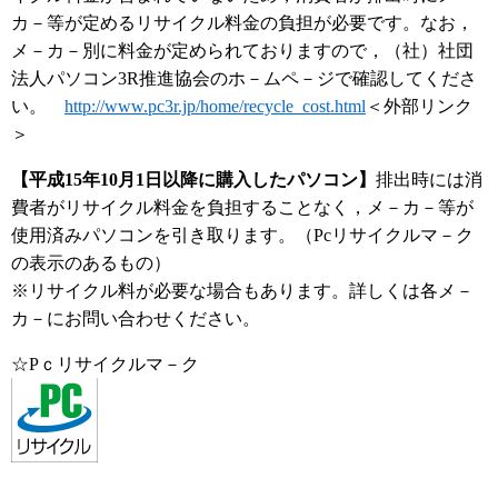
カ－等が定めるリサイクル料金の負担が必要です。なお，
メ－カ－別に料金が定められておりますので，（社）社団
法人パソコン3R推進協会のホ－ムペ－ジで確認してくださ
い。
http://www.pc3r.jp/home/recycle_cost.html
＜外部リンク
＞
【平成15年10月1日以降に購入したパソコン】
排出時には消
費者がリサイクル料金を負担することなく，メ－カ－等が
使用済みパソコンを引き取ります。（Pcリサイクルマ－ク
の表示のあるもの）
※リサイクル料が必要な場合もあります。詳しくは各メ－
カ－にお問い合わせください。
☆Pｃリサイクルマ－ク