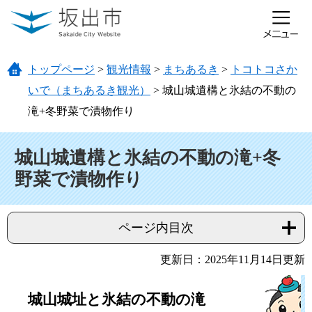
ページの先頭です。
メニューを飛ばして本文へ
トップページ
>
観光情報
>
まちあるき
>
トコトコさか
いで（まちあるき観光）
>
城山城遺構と氷結の不動の
滝+冬野菜で漬物作り
本文
城山城遺構と氷結の不動の滝+冬
野菜で漬物作り
ページ内目次
更新日：2025年11月14日更新
城山城址と氷結の不動の滝