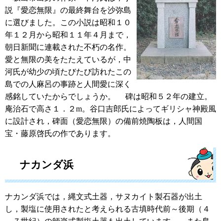
説『愛恋無限』の最終舞台を沙弥島
に選びました。この小説は昭和１０
年１２月から昭和１１年４月まで，
朝日新聞に連載された不朽の名作。
愛と無限の美をたたえているが，中
河氏が幼少の頃たびたび訪れたこの
島での人麻呂の事跡と人間愛に深く
感銘していたからでしょうか。 碑は昭和５２年の建立。
庵治石で高さ１．２m。谷口吉郎氏によってギリシャ神殿風
に設計され，碑面（愛恋無限）の備前焼陶板は，人間国
宝・藤原啓氏の作であります。
ナカンダ浜
ナカンダ浜では，縄文式土器，サヌカイト製石器が出土
し，製塩に使用されたと考えられる古填時代前～後期（４