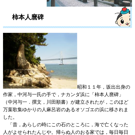
柿本人麿碑
昭和１１年，坂出出身の
作家，中河与一氏の手で，ナカンダ浜に「柿本人麿碑」
（中河与一．撰文，川田順書）が建立されたが，このほど
万葉歌集ゆかりの人麻呂岩のあるオソゴエの浜に移されま
した。
「昔，あらしの時にこの石のところに，海で亡くなった
人がよせられたんじや。帰らぬ人のおる家では，毎日毎日