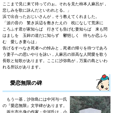
ここまで見に来て待ってのぉ。それを見た柿本人麻呂が，
悲しみを歌に詠んだといわれとる。」
浜で出合ったおじいさんが，そう教えてくれました。
「波の音の 繁き浜辺を敷きたえの 枕になして荒床に
ころふす君が家知らば 行きても告げむ妻知らば 来も問
はましを 玉鉾の道だに知らず 鬱悒しく 待ちか恋ふら
む 愛しき妻らは」
告げるすべなき死者への悼みと，死者の帰りを待つであろ
う妻子への思いやりを詠い，人麻呂の崇高な人間愛を歌う
長歌と短歌があります。ここに沙弥島が，万葉の島といわ
れる所以があります。
愛恋無限の碑
もう一基，沙弥島には中河与一氏
の『愛恋無限』文学碑があります。
坂出市出身の作家・中河氏は，小