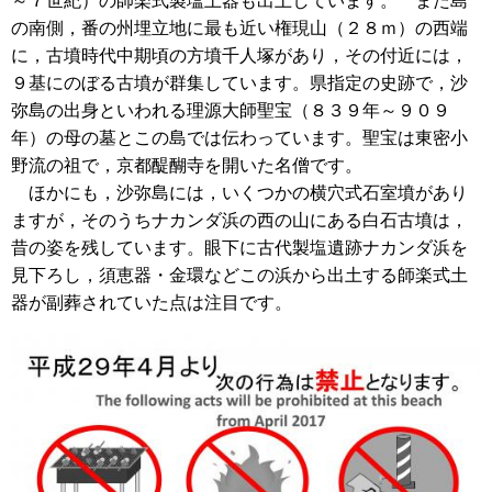
～７世紀）の師楽式製塩土器も出土しています。 また島
の南側，番の州埋立地に最も近い権現山（２８ｍ）の西端
に，古墳時代中期頃の方墳千人塚があり，その付近には，
９基にのぼる古墳が群集しています。県指定の史跡で，沙
弥島の出身といわれる理源大師聖宝（８３９年～９０９
年）の母の墓とこの島では伝わっています。聖宝は東密小
野流の祖で，京都醍醐寺を開いた名僧です。
ほかにも，沙弥島には，いくつかの横穴式石室墳があり
ますが，そのうちナカンダ浜の西の山にある白石古墳は，
昔の姿を残しています。眼下に古代製塩遺跡ナカンダ浜を
見下ろし，須恵器・金環などこの浜から出土する師楽式土
器が副葬されていた点は注目です。