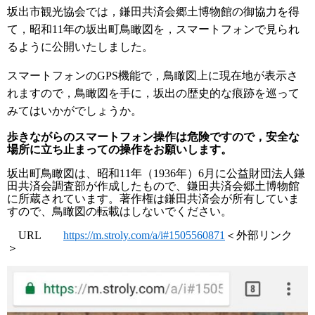
坂出市観光協会では，鎌田共済会郷土博物館の御協力を得
て，昭和11年の坂出町鳥瞰図を，スマートフォンで見られ
るように公開いたしました。
スマートフォンのGPS機能で，鳥瞰図上に現在地が表示さ
れますので，鳥瞰図を手に，坂出の歴史的な痕跡を巡って
みてはいかがでしょうか。
歩きながらのスマートフォン操作は危険ですので，安全な
場所に立ち止まっての操作をお願いします。
坂出町鳥瞰図は、昭和11年（1936年）6月に公益財団法人鎌
田共済会調査部が作成したもので、鎌田共済会郷土博物館
に所蔵されています。著作権は鎌田共済会が所有していま
すので、鳥瞰図の転載はしないでください。
URL
https://m.stroly.com/a/i#1505560871
＜外部リンク
＞