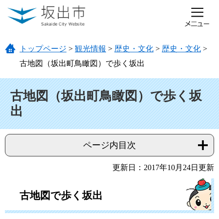
ページの先頭です。
メニューを飛ばして本文へ
トップページ
>
観光情報
>
歴史・文化
>
歴史・文化
>
古地図（坂出町鳥瞰図）で歩く坂出
本文
古地図（坂出町鳥瞰図）で歩く坂
出
ページ内目次
更新日：2017年10月24日更新
古地図で歩く坂出