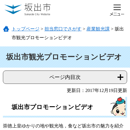
ページの先頭です。
メニューを飛ばして本文へ
トップページ
>
担当窓口でさがす
>
産業観光課
>
坂出
市観光プロモーションビデオ
本文
坂出市観光プロモーションビデオ
ページ内目次
更新日：2017年12月19日更新
坂出市プロモーションビデオ
崇徳上皇ゆかりの地や観光地，食など坂出市の魅力を紹介