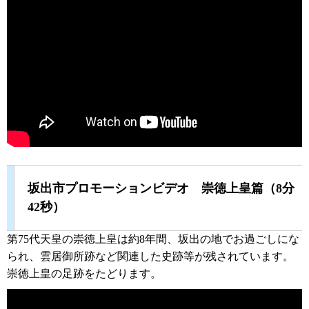
坂出市プロモーションビデオ 崇徳上皇篇（8分
42秒）
第75代天皇の崇徳上皇は約8年間、坂出の地でお過ごしにな
られ、雲居御所跡など関連した史跡等が残されています。
崇徳上皇の足跡をたどります。