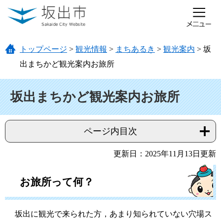
ページの先頭です。
メニューを飛ばして本文へ
トップページ
>
観光情報
>
まちあるき
>
観光案内
>
坂
出まちかど観光案内お旅所
本文
坂出まちかど観光案内お旅所
ページ内目次
更新日：2025年11月13日更新
お旅所って何？
坂出に観光で来られた方，あまり知られていない穴場ス