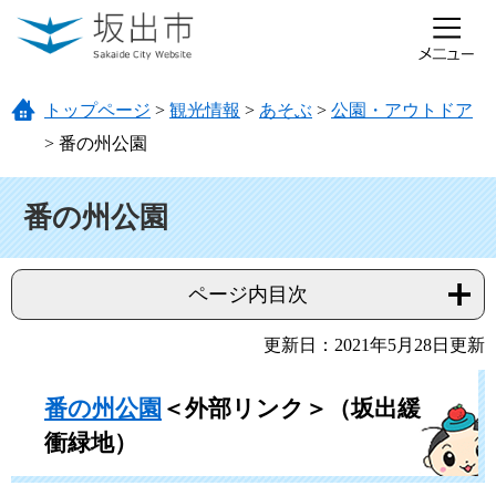
ページの先頭です。
メニューを飛ばして本文へ
トップページ
>
観光情報
>
あそぶ
>
公園・アウトドア
>
番の州公園
本文
番の州公園
ページ内目次
更新日：2021年5月28日更新
番の州公園
＜外部リンク＞
（坂出
緩
衝緑地）