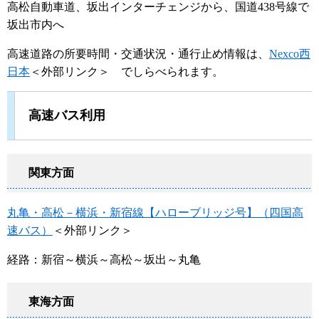
高松自動車道、坂出インターチェンジから、国道438号線で
坂出市内へ
高速道路の所要時間・交通状況・通行止め情報は、
Nexco西
日本
＜外部リンク＞
でしらべられます。
高速バス利用
関東方面
丸亀・高松－横浜・新宿線【ハローブリッジ号】（四国高
速バス）
＜外部リンク＞
経路：新宿～横浜～高松～坂出～丸亀
東海方面