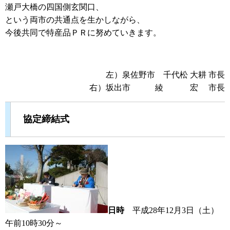
瀬戸大橋の四国側玄関口、
という両市の共通点を生かしながら、
今後共同で特産品ＰＲに努めていきます。
左）泉佐野市 千代松 大耕 市長
右）坂出市 綾 宏 市長
協定締結式
日時
平成28年12月3日（土）
午前10時30分～