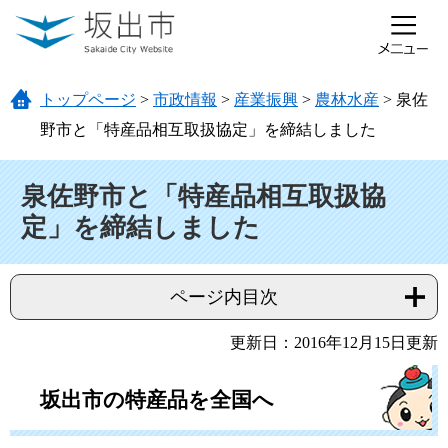
ページの先頭です。
メニューを飛ばして本文へ
トップページ
>
市政情報
>
産業振興
>
農林水産
>
泉佐
野市と「特産品相互取扱協定」を締結しました
本文
泉佐野市と「特産品相互取扱協
定」を締結しました
ページ内目次
更新日：2016年12月15日更新
坂出市の特産品を全国へ