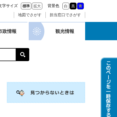
文字サイズ
背景色
標準
拡大
白
黒
青
地図でさがす
担当窓口でさがす
市政情報
観光情報