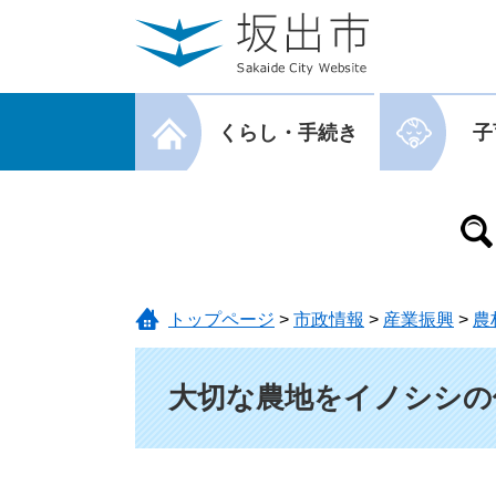
ページの先頭です。
メニューを飛ばして本文へ
メニューを閉じる
くらし・手続き
子
メニューを閉じる
トップページ
>
市政情報
>
産業振興
>
農
本文
大切な農地をイノシシの