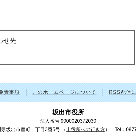
わせ先
免責事項
このホームページについて
RSS配信
坂出市役所
法人番号 9000020372030
 香川県坂出市室町二丁目3番5号
（
市役所への行き方
）
Tel：087