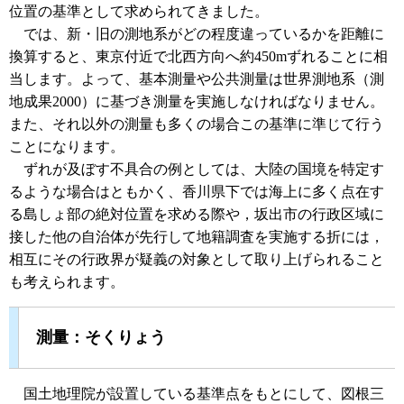
位置の基準として求められてきました。
では、新・旧の測地系がどの程度違っているかを距離に
換算すると、東京付近で北西方向へ約450mずれることに相
当します。よって、基本測量や公共測量は世界測地系（測
地成果2000）に基づき測量を実施しなければなりません。
また、それ以外の測量も多くの場合この基準に準じて行う
ことになります。
ずれが及ぼす不具合の例としては、大陸の国境を特定す
るような場合はともかく、香川県下では海上に多く点在す
る島しょ部の絶対位置を求める際や，坂出市の行政区域に
接した他の自治体が先行して地籍調査を実施する折には，
相互にその行政界が疑義の対象として取り上げられること
も考えられます。
測量：そくりょう
国土地理院が設置している基準点をもとにして、図根三