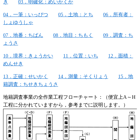
き
03．明確化：めいかくか
04．一筆：いっぴつ
05．土地：とち
06．所有者：
しょゆうしゃ
07．地番：ちばん
08．地目：ちもく
09．調査：ち
ょうさ
10．境界：きょうかい
11．位置：いち
12．面積：
めんせき
13．正確：せいかく
14．測量：そくりょう
15．地
籍調査：ちせきちょうさ
地籍調査事業の全作業工程フローチャート：（便宜上A～H
工程に分かれていますから，参考までに説明します。）