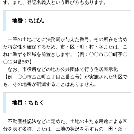
す。また、登記名義人という呼び方もあります。
地番：ちばん
一筆の土地ごとに法務局が与えた番号。その所在も含め
た特定性を確保するため、市・区・町・村・字または、こ
れに準ずる区域を前置きします。【例：〇〇市〇〇町字〇
〇1234番567】
なお、市役所などの地方公共団体で行う住居表示化
【例：〇〇市△△町△丁目△番△号】が実施された街区で
も、その地番が消滅することはありません。
地目：ちもく
不動産登記法などに定めた、土地の主たる用途による区
分を表す名称。または、土地の状況を示すもの。田・畑・