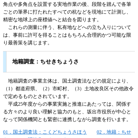
角点や多角点を設置する実地作業の後、段階を踏んで各筆
ごとの筆界に打たれたすべての杭などを現地にて計測し、
精密な地球上の座標値へと結合を図ります。
これらの測量に伴う、私有地などへの立ち入りについて
は、事前に許可を得ることはもちろん合理的かつ可能な限
り最善策を講じます。
地籍調査：ちせきちょうさ
地籍調査の事業主体は、国土調査法などの規定により、
（1）都道府県、（2）市町村、（3）土地改良区その他政令
で定めるものとされています。
平成25年度からの事業実施と推進にあたっては、関係す
る方々のより良い理解と協力のもと、坂出市役所が中心と
なって関係機関とも緊密に連携しながら調査を行います。
01．国土調査法：こくどちょうさほう
02．地籍：ちせ