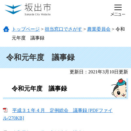
ページの先頭です。
メニューを飛ばして本文へ
トップページ
>
担当窓口でさがす
>
農業委員会
>
令和
元年度 議事録
本文
令和元年度 議事録
更新日：2021年3月10日更新
令和元年度 議事録
平成３１年４月 定例総会 議事録 [PDFファイ
ル/270KB]