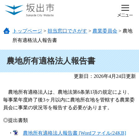
ページの先頭です。
メニューを飛ばして本文へ
トップページ
>
担当窓口でさがす
>
農業委員会
>
農地
所有適格法人報告書
本文
農地所有適格法人報告書
更新日：2026年4月24日更新
農地所有適格法人は、農地法第6条第1項の規定により、
毎事業年度終了後3ヶ月以内に農地所在地を管轄する農業委
員会に事業の状況等を報告する必要があります。
◎提出書類
・
農地所有適格法人報告書 [Wordファイル/24KB]