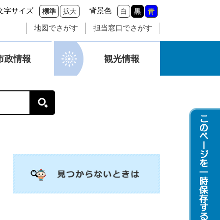
文字サイズ
背景色
標準
拡大
白
黒
青
地図でさがす
担当窓口でさがす
市政情報
観光情報