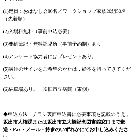
(1)定員：おはなし会80名／ワークショップ家族20組50名
（先着順）
(2)入場料無料（事前申込必要）
(3)要約筆記・無料託児所（事前予約制）あり。
(4)アンケート協力者にはプレゼントあり。
(5)講師のサインをご希望のかたは，絵本を持ってきてくだ
さい。
(6)駐車場あり。 ※旧市立病院（東側）
◆申込方法 チラシ裏面申込書に必要事項を記載のうえ，
坂出市人権課または坂出市立大橋記念図書館窓口まで郵
送・
Fax・メール・持参の
いずれかにて
お申し込みくださ