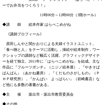
ーでお弁当をつくろう！』
11時00分～12時00分（3階ホール）
◆講 師 絵本作家 はらぺこめがね
《講師プロフィール》
原田しんやと関かおりによる夫婦イラストユニット。
「食べ物と人」をテーマに活動し，挿絵や絵本制作，ワー
クショップの講師など幅広く活躍。グラフィックデザイナ
ーを経て独立。2011年に「はらぺこめがね」を結成。主な
作品に『フルーツポンチ』（ニジノ絵本屋），『やきそば
ばんばん』（あかね書房），『くだものさがしもの』（Ｐ
ＨＰ研究所），『かんぱい よっぱらい』（岩崎書店）な
ど他にも多数の著書がある。
◆主 催 坂出市・坂出市教育委員会
◆その他