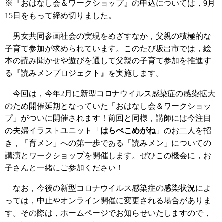
※『おはなし会＆ワークショップ』の申込については，9月
15日をもって締め切りました。
男女共同参画社会の実現をめざすなか，父親の積極的な
子育て参加が求められています。このたび坂出市では，絵
本の読み聞かせや遊びを通して父親の子育て参加を推進す
る『読みメンプロジェクト』を実施します。
今回は，今年2月に新型コロナウイルス感染症の感染拡大
のため開催延期となっていた「おはなし会＆ワークショッ
プ」がついに開催されます！前回と同様，講師には今注目
の夫婦イラストユニット「
はらぺこめがね
」のお二人を招
き，「育メン」への第一歩である「読みメン」についての
講演とワークショップを開催します。ぜひこの機会に，お
子さんと一緒にご参加ください！
なお，今後の新型コロナウイルス感染症の感染状況によ
っては，中止やオンライン開催に変更される場合がありま
す。その際は，ホームページでお知らせいたしますので，