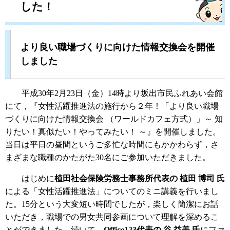
した！
より良い職場づくりに向けた情報交換会を開催
しました
平成30年2月23日（金）14時より坂出市民ふれあい会館
にて，『女性活躍推進法の施行から２年！「より良い職場
づくりに向けた情報交換会 （ワールドカフェ方式）」～ 知
りたい！真似たい！やってみたい！ ～』を開催しました。
当日は平日の昼間というご多忙な時間にもかかわらず，さ
まざまな職種のかたがた30名にご参加いただきました。
はじめに
植田社会保険労務士事務所代表の 植田 博司 氏
による「女性活躍推進法」についてのミニ講義を行いまし
た。15分という大変短い時間でしたが，楽しく簡潔にお話
いただき，職場での男女共同参画について理解を深めるこ
とができました。続いて，
Office123代表の 谷 益美 氏
にファ