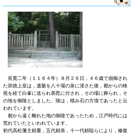
長寛二年（１１６４年）８月２６日，４６歳で崩御され
た崇徳上皇は，遺骸を八十場の泉に浸さた後，都からの検
視を経て白峯に送られ荼毘に付され，その場に葬られ，そ
の地を御陵としました。陵は，積み石の方墳であったと云
われています。
都から遠く離れた地の御陵であったため，江戸時代には
荒れていたといわれています。
初代高松藩主頼重，五代頼恭，十一代頼聡らにより，修復