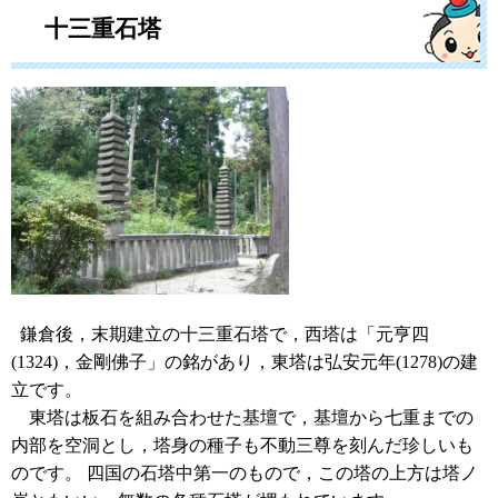
十三重石塔
鎌倉後，末期建立の十三重石塔で，西塔は「元亨四
(1324)，金剛佛子」の銘があり，東塔は弘安元年(1278)の建
立です。
東塔は板石を組み合わせた基壇で，基壇から七重までの
内部を空洞とし，塔身の種子も不動三尊を刻んだ珍しいも
のです。 四国の石塔中第一のもので，この塔の上方は塔ノ