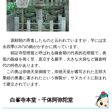
源頼朝の寄進したものと云われていますが，竿には文
永四季(1267)の銘がかすかに残っています。
頓証寺型燈籠と呼ばれる鎌倉期の代表的石燈籠で，眞
弧の曲線を画く笠，直立する蕨手，大きな火袋など鎌倉時
代の特色があります。
この奥は崇徳天皇御陵で，崇徳天皇が書写された五部大
乗経の奥書に著されたという御製が，サヌカイトに刻まれ
て建立されています。
白峯寺本堂・千体阿弥陀堂