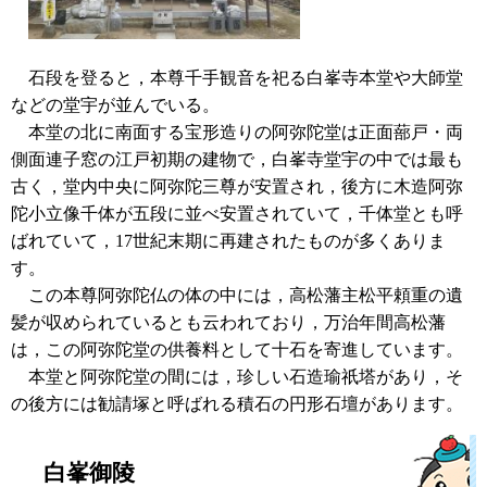
石段を登ると，本尊千手観音を祀る白峯寺本堂や大師堂
などの堂宇が並んでいる。
本堂の北に南面する宝形造りの阿弥陀堂は正面蔀戸・両
側面連子窓の江戸初期の建物で，白峯寺堂宇の中では最も
古く，堂内中央に阿弥陀三尊が安置され，後方に木造阿弥
陀小立像千体が五段に並べ安置されていて，千体堂とも呼
ばれていて，17世紀末期に再建されたものが多くありま
す。
この本尊阿弥陀仏の体の中には，高松藩主松平頼重の遺
髪が収められているとも云われており，万治年間高松藩
は，この阿弥陀堂の供養料として十石を寄進しています。
本堂と阿弥陀堂の間には，珍しい石造瑜祇塔があり，そ
の後方には勧請塚と呼ばれる積石の円形石壇があります。
白峯御陵