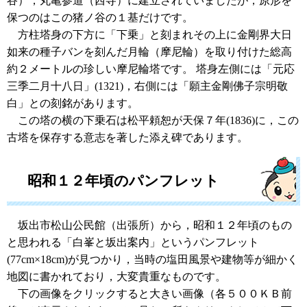
谷），丸亀参道（西寺）に建立されていましたが，原形を
保つのはこの猪ノ谷の１基だけです。
方柱塔身の下方に「下乗」と刻まれその上に金剛界大日
如来の種子バンを刻んだ月輪（摩尼輪）を取り付けた総高
約２メートルの珍しい摩尼輪塔です。 塔身左側には「元応
三季二月十八日」(1321)，右側には「願主金剛佛子宗明敬
白」との刻銘があります。
この塔の横の下乗石は松平頼恕が天保７年(1836)に，この
古塔を保存する意志を著した添え碑であります。
昭和１２年頃のパンフレット
坂出市松山公民館（出張所）から，昭和１２年頃のもの
と思われる「白峯と坂出案内」というパンフレット
(77cm×18cm)が見つかり，当時の塩田風景や建物等が細かく
地図に書かれており，大変貴重なものです。
下の画像をクリックすると大きい画像（各５００ＫＢ前