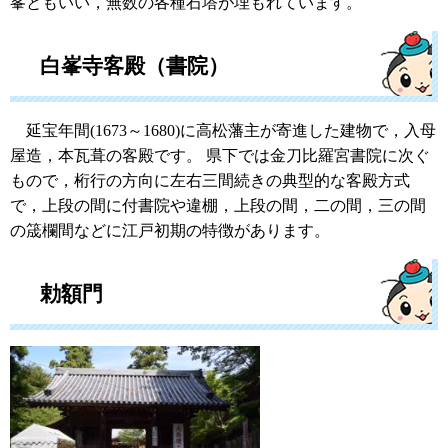
峯ともいい，無数の各種石塔が埋もれています。
白峯寺客殿（書院）
延宝年間(1673～1680)に高松藩主が寄進した建物で，入母
屋造，本瓦葺の客殿です。 県下では金刀比羅宮書院に次ぐ
もので，桁行の方向に左右三間続きの典型的な客殿方式
で，上段の間に付書院や違棚，上段の間，二の間，三の間
の筬欄間などに江戸初期の特徴があります。
勅額門