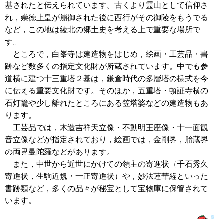
基されたと伝えられています。古くより霊山として信仰さ
れ，崇徳上皇が崩御された後に西行がその御陵をもうでる
など，この地は綾北の郷土史を考える上で重要な場所で
す。
ところで，白峯寺は建造物をはじめ，絵画・工芸品・書
跡など数多くの指定文化財が所蔵されています。中でも参
道横に建つ十三重塔２基は，鎌倉時代の多層塔の様式を今
に伝える重要文化財です。そのほか，五重塔・頓証寺横の
石灯籠や少し離れたところにある笠塔婆などの建造物もあ
ります。
工芸品では，木造吉祥天立像・不動明王座像・十一面観
音立像などが指定されており，絵画では，金剛界，胎蔵界
の両界曼陀羅などがあります。
また，中世から近世にかけての領主の寄進状（千石秀久
寄進状，生駒近規・一正寄進状）や，妙法蓮華経といった
書跡類など，多くの品々が秘宝として宝物庫に保管されて
います。