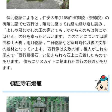
保元物語によると，仁安３年(1168)白峯御陵（崇徳院）の
御陵に詣でた西行は，陵前に座ってお経を繰り返し読み，
「よしや君むかしの玉の床とても，かからんのちは何にか
はせん」の歌を奉ったと云います。 このことについては謡
曲松山天狗，雨月物語，二日物語など室町時代以後の文学
の題材となっています。 西行像は文政の頃，後人がこれを
偲んで「西行腰掛石」と伝えられる石上に安置したもので
あります。 傍らにサヌカイトに刻まれた西行の歌碑があり
ます。
頓証寺石燈籠