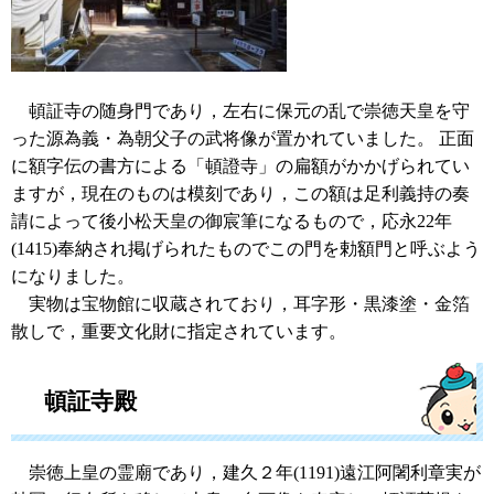
頓証寺の随身門であり，左右に保元の乱で崇徳天皇を守
った源為義・為朝父子の武将像が置かれていました。 正面
に額字伝の書方による「頓證寺」の扁額がかかげられてい
ますが，現在のものは模刻であり，この額は足利義持の奏
請によって後小松天皇の御宸筆になるもので，応永22年
(1415)奉納され掲げられたものでこの門を勅額門と呼ぶよう
になりました。
実物は宝物館に収蔵されており，耳字形・黒漆塗・金箔
散しで，重要文化財に指定されています。
頓証寺殿
崇徳上皇の霊廟であり，建久２年(1191)遠江阿闍利章実が