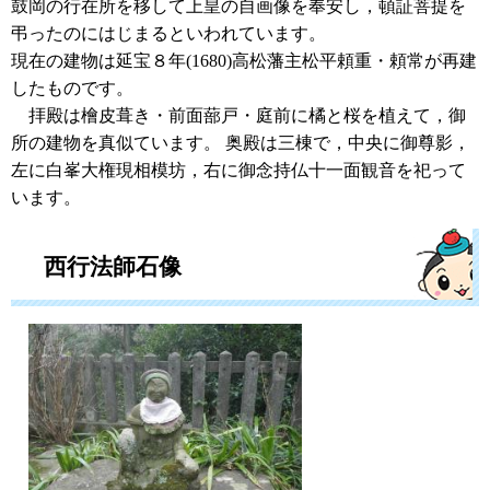
鼓岡の行在所を移して上皇の自画像を奉安し，頓証菩提を
弔ったのにはじまるといわれています。
現在の建物は延宝８年(1680)高松藩主松平頼重・頼常が再建
したものです。
拝殿は檜皮葺き・前面蔀戸・庭前に橘と桜を植えて，御
所の建物を真似ています。 奥殿は三棟で，中央に御尊影，
左に白峯大権現相模坊，右に御念持仏十一面観音を祀って
います。
西行法師石像