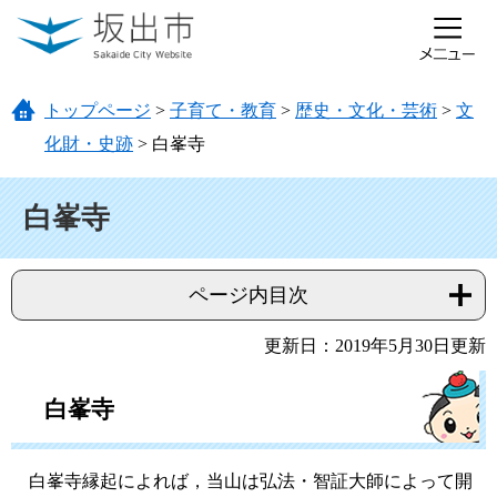
ページの先頭です。
メニューを飛ばして本文へ
トップページ
>
子育て・教育
>
歴史・文化・芸術
>
文
化財・史跡
>
白峯寺
本文
白峯寺
ページ内目次
更新日：2019年5月30日更新
白峯寺
白峯寺縁起によれば，当山は弘法・智証大師によって開