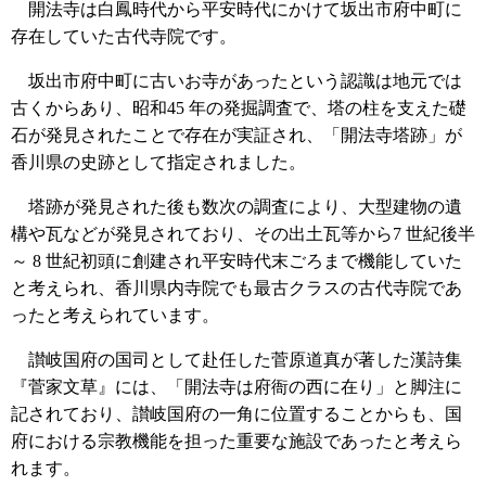
開法寺は白鳳時代から平安時代にかけて坂出市府中町に
存在していた古代寺院です。
坂出市府中町に古いお寺があったという認識は地元では
古くからあり、昭和45 年の発掘調査で、塔の柱を支えた礎
石が発見されたことで存在が実証され、「開法寺塔跡」が
香川県の史跡として指定されました。
塔跡が発見された後も数次の調査により、大型建物の遺
構や瓦などが発見されており、その出土瓦等から7 世紀後半
～ 8 世紀初頭に創建され平安時代末ごろまで機能していた
と考えられ、香川県内寺院でも最古クラスの古代寺院であ
ったと考えられています。
讃岐国府の国司として赴任した菅原道真が著した漢詩集
『菅家文草』には、「開法寺は府衙の西に在り」と脚注に
記されており、讃岐国府の一角に位置することからも、国
府における宗教機能を担った重要な施設であったと考えら
れます。