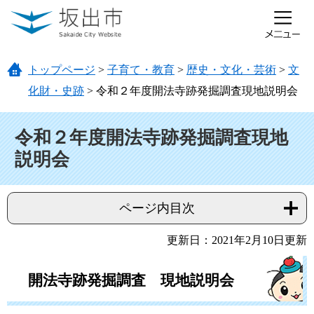
ページの先頭です。
メニューを飛ばして本文へ
トップページ
>
子育て・教育
>
歴史・文化・芸術
>
文
化財・史跡
>
令和２年度開法寺跡発掘調査現地説明会
本文
令和２年度開法寺跡発掘調査現地
説明会
ページ内目次
更新日：2021年2月10日更新
開法寺跡発掘調査 現地説明会