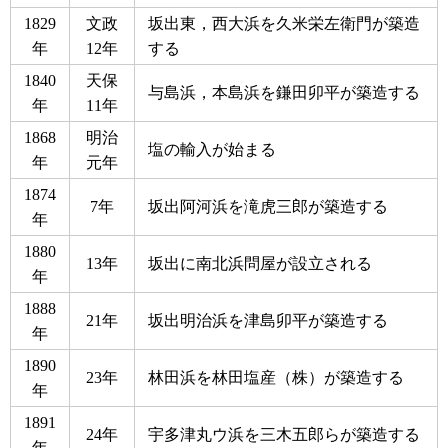
1829
文政
坂出東，西大浜を久米栄左衛門が築造
年
12年
する
1840
天保
与島浜，本島浜を鎌田卯平が築造する
年
11年
1868
明治
塩の輸入が始まる
年
元年
1874
7年
坂出阿河浜を滝虎三郎が築造する
年
1880
13年
坂出に南北浜問屋が設立される
年
1888
21年
坂出明治浜を津島卯平が築造する
年
1890
23年
林田浜を林田塩産（株）が築造する
年
1891
24年
宇多津丸ウ浜を三木五郎らが築造する
年