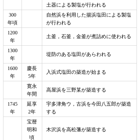
土器による製塩が行われる
300
自然浜を利用した揚浜塩田による製塩
年頃
が行われる
1200
土釜，石釜，金釜が煮詰めに使われる
年
1300
堤防のある塩田があらわれる
年
1600
慶長
入浜式塩田の築造が始まる
年
5年
寛永
高屋浜を三野某が築造する
年間
1745
延享
宇多津角ウ，古浜を今田八五郎が築造
年
2年
する
宝暦
明和
木沢浜を高松藩が築造する
頃