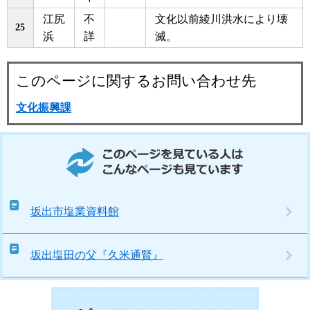
江尻
不
文化以前綾川洪水により壊
25
浜
詳
滅。
このページに関するお問い合わせ先
文化振興課
このページを見ている人はこんなページも見ています
坂出市塩業資料館
坂出塩田の父『久米通賢』