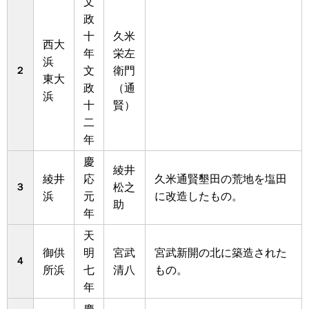
文
政
十
久米
西大
年
栄左
浜
２
文
衛門
東大
政
（通
浜
十
賢）
二
年
慶
綾井
綾井
応
久米通賢墾田の荒地を塩田
３
松之
浜
元
に改造したもの。
助
年
天
御供
明
宮武
宮武新開の北に築造された
４
所浜
七
清八
もの。
年