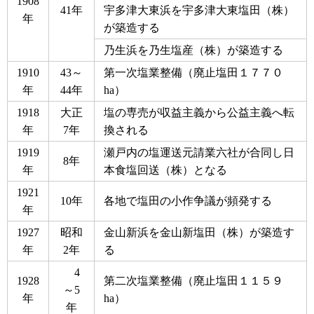
1908
41年
宇多津大東浜を宇多津大東塩田（株）
年
が築造する
乃生浜を乃生塩産（株）が築造する
1910
43～
第一次塩業整備（廃止塩田１７７０
年
44年
ha）
1918
大正
塩の専売が収益主義から公益主義へ転
年
7年
換される
1919
瀬戸内の塩運送元請業六社が合同し日
8年
年
本食塩回送（株）となる
1921
10年
各地で塩田の小作争議が頻発する
年
1927
昭和
金山新浜を金山新塩田（株）が築造す
年
2年
る
4
1928
第二次塩業整備（廃止塩田１１５９
～5
年
ha）
年