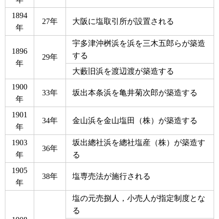
1894
27年
大阪に塩取引所が設置される
年
宇多津沖桝浜を浜を三木五郎らが築造
1896
する
29年
年
大藪旧浜を渡辺渡が築造する
1900
33年
坂出本条浜を亀井菊次郎が築造する
年
1901
34年
金山浜を金山塩田（株）が築造する
年
1903
坂出總社浜を總社塩産（株）が築造す
36年
年
る
1905
38年
塩専売法が施行される
年
塩の元売捌人，小売人が指定制度とな
る