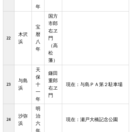
年
国方
市郎
宝
右ヱ
木沢
暦
22
門
浜
八
（高
年
松
藩）
天
鎌田
保
与島
重郎
23
十
現在：与島ＰＡ第２駐車場
浜
右ヱ
一
門
年
明
沙弥
治
24
現在：瀬戸大橋記念公園
浜
六
年