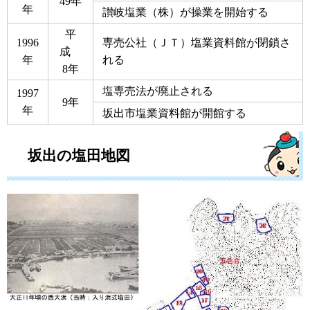
49年
年
讃岐塩業（株）が操業を開始する
平
1996
専売公社（ＪＴ）塩業資料館が閉鎖さ
成
年
れる
8年
塩専売法が廃止される
1997
9年
年
坂出市塩業資料館が開館する
坂出の塩田地図