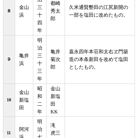
都崎
金山
三
久米通賢墾田の江尻新開の
８
秀太
浜
十
一部を塩田に改めたもの。
郎
四
年
明
治
亀井
嘉永四年本荘和太右ヱ門築
亀井
三
９
菊次
造の本条新田を改めて塩田
浜
十
郎
としたもの。
三
年
昭
金山
金山
和
新塩
10
新塩
二
田
田
年
KK
明
滝
阿河
治
11
虎三
浜
七