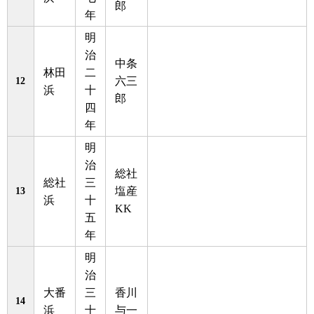
郎
年
明
治
中条
林田
二
12
六三
浜
十
郎
四
年
明
治
総社
総社
三
13
塩産
浜
十
KK
五
年
明
治
大番
三
香川
14
浜
十
与一