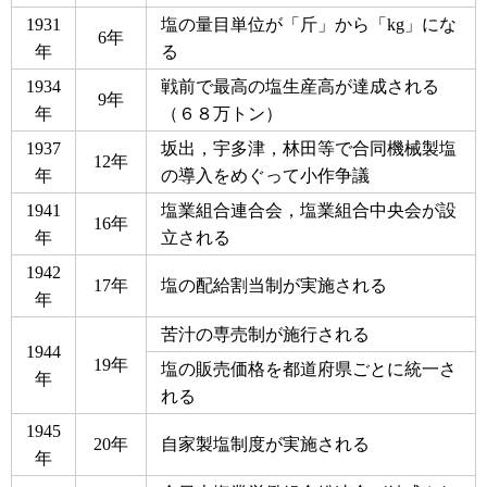
1931
塩の量目単位が「斤」から「kg」にな
6年
年
る
1934
戦前で最高の塩生産高が達成される
9年
年
（６８万トン）
1937
坂出，宇多津，林田等で合同機械製塩
12年
年
の導入をめぐって小作争議
1941
塩業組合連合会，塩業組合中央会が設
16年
年
立される
1942
17年
塩の配給割当制が実施される
年
苦汁の専売制が施行される
1944
19年
塩の販売価格を都道府県ごとに統一さ
年
れる
1945
20年
自家製塩制度が実施される
年