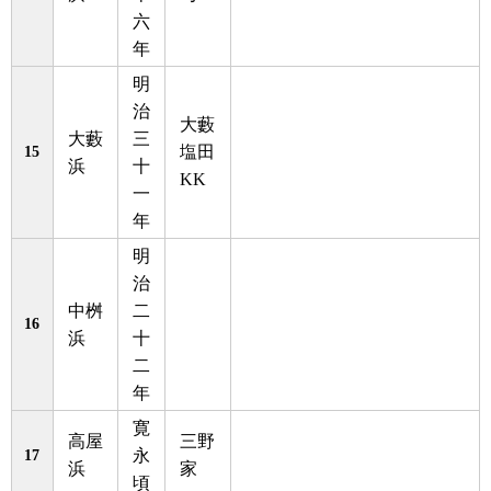
六
年
明
治
大藪
大藪
三
15
塩田
浜
十
KK
一
年
明
治
中桝
二
16
浜
十
二
年
寛
高屋
三野
17
永
浜
家
頃