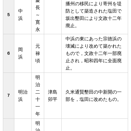
慶
播州の移民により寄州を堤
長
中
防として築造された塩田で
５
～
浜
坂出墾田により文政十二年
寛
廃止。
永
中浜の東にあった宗徳浜の
元
壊滅により改めて築かれた
岡
６
禄
もので，文政十二年一部廃
浜
頃
止され，昭和四年に全面廃
止。
明
治
明治
二
津島
久米通賢墾田の中新開の一
７
浜
十
卯平
部を，塩田に改めたもの。
一
年
明
治