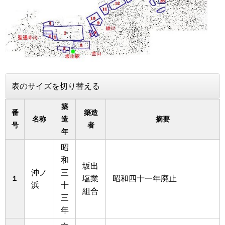
表のサイズを切り替える
築
番
築造
名称
造
摘要
号
者
年
昭
和
坂出
沖ノ
三
１
塩業
昭和四十一年廃止
浜
十
組合
三
年