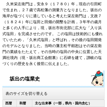
久米栄左衛門は，安永９（１７８０）年，現在の引田町
で生まれ，２７歳で高松藩の測量方となりました。坂出の
海岸が塩づくりに適していると考えた栄左衛門は，文政７
（１８２４）年に塩田と田畑の開墾を計画，３年半の歳月
と多くの人手により，現，坂出市街北部に広大な「入り浜
式塩田」を完成させたのです。 この塩田は技術的にも優れ
ていたため，「久米式塩田」と呼ばれ，その後の塩田開発
のモデルとなりました。当時の藩主松平頼恕はその栄左衛
門の業績をたたえて，その当時の塩田の中央に位置した天
満社境内（現・坂出商工会館裏）に石碑を建て，讃岐の塩
づくりの歴史を永く後世に伝えました。
坂出の塩業史
表のサイズを切り替える
西暦
和暦
主な出来事（一部，県内・国内含む）