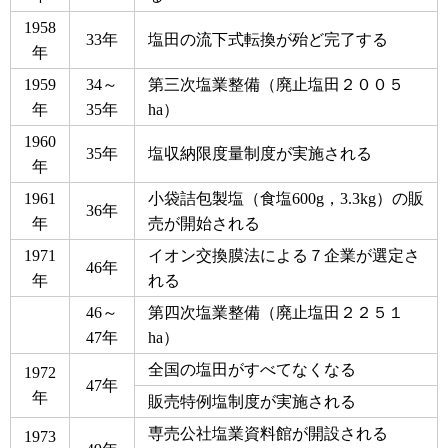
1958
33年
塩田の流下式転換が殆ど完了する
年
1959
34～
第三次塩業整備（廃止塩田２００５
年
35年
ha）
1960
35年
塩収納限度量制度が実施される
年
1961
小袋詰包製塩（食塩600g，3.3kg）の販
36年
年
売が開始される
1971
イオン交換膜法による７企業が選定さ
46年
年
れる
46～
第四次塩業整備（廃止塩田２２５１
47年
ha）
全国の塩田がすべてなくなる
1972
47年
年
販売特例塩制度が実施される
専売公社塩業資料館が開設される
1973