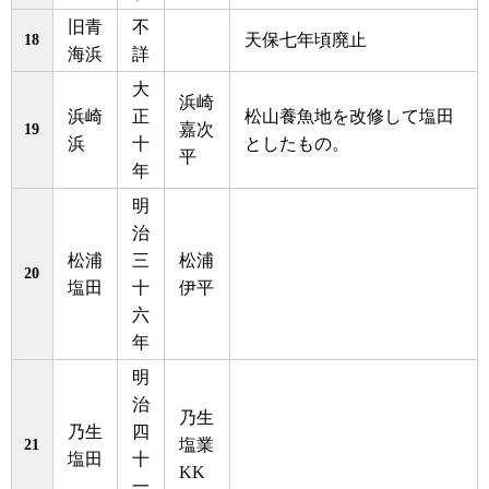
旧青
不
18
天保七年頃廃止
海浜
詳
大
浜崎
浜崎
正
松山養魚地を改修して塩田
19
嘉次
浜
十
としたもの。
平
年
明
治
松浦
三
松浦
20
塩田
十
伊平
六
年
明
治
乃生
乃生
四
21
塩業
塩田
十
KK
一