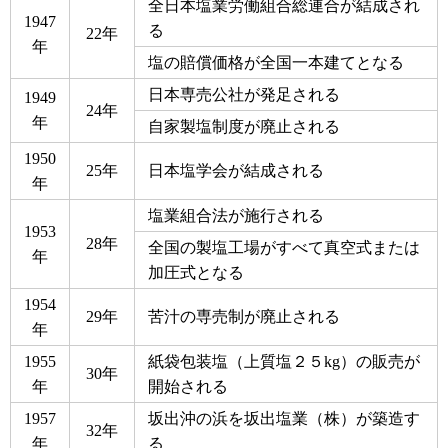
全日本塩業労働組合総連合が結成され
1947
る
22年
年
塩の賠償価格が全国一本建てとなる
日本専売公社が発足される
1949
24年
年
自家製塩制度が廃止される
1950
25年
日本塩学会が結成される
年
塩業組合法が施行される
1953
28年
全国の製塩工場がすべて真空式または
年
加圧式となる
1954
29年
苦汁の専売制が廃止される
年
1955
紙袋包装塩（上質塩２５kg）の販売が
30年
年
開始される
1957
坂出沖の浜を坂出塩業（株）が築造す
32年
年
る