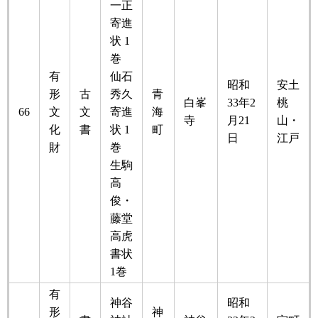
一正
寄進
状 1
巻
有
仙石
昭和
安土
形
古
秀久
青
白峯
33年2
桃
66
文
文
寄進
海
寺
月21
山・
化
書
状 1
町
日
江戸
財
巻
生駒
高
俊・
藤堂
高虎
書状
1巻
有
神谷
昭和
形
神