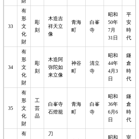
財
有
昭和
平
形
木造吉
彫
青海
白峯
50年
安
33
文
祥天立
刻
町
寺
7月
時
化
像
31日
代
財
有
昭和
鎌
形
木造阿
彫
神谷
清立
44年
倉
34
文
弥陀如
刻
町
寺
4月3
時
化
来立像
日
代
財
有
昭和
鎌
形
工
白峯寺
青海
白峯
36年
倉
35
文
芸
石燈籠
町
寺
6月6
時
化
品
日
代
財
有
刀
昭和
室