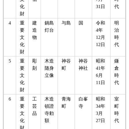
化
31日
代
財
4
重
建
鍋島
与島
国
令和
明
要
造
灯台
4年
治
文
物
12月
時
化
12日
代
財
5
重
彫
木造
神谷
神谷
昭和
鎌
要
刻
随身
町
神社
41年
倉
文
立像
6月
時
化
11日
代
財
6
重
工
木造
青海
白峯
昭和
室
要
芸
頓證
町
寺
34年
町
文
品
寺勅
3月
時
化
額
27日
代
財