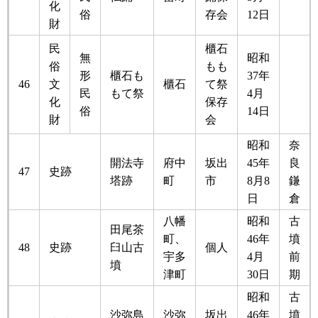
化
俗
存会
12日
財
民
櫃石
無
昭和
俗
もも
形
櫃石も
37年
46
文
櫃石
て祭
民
もて祭
4月
化
保存
俗
14日
財
会
昭和
奈
開法寺
府中
坂出
45年
良
47
史跡
塔跡
町
市
8月8
鎌
日
倉
八幡
昭和
古
田尾茶
町、
46年
墳
48
史跡
臼山古
個人
宇多
4月
前
墳
津町
30日
期
昭和
古
沙弥島
沙弥
坂出
46年
墳