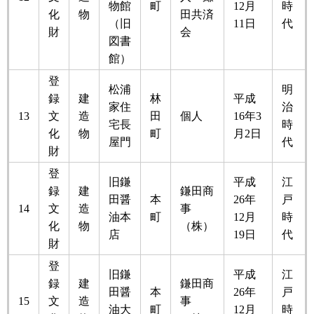
物館
町
12月
時
化
物
田共済
（旧
11日
代
財
会
図書
館）
登
松浦
明
録
建
林
平成
家住
治
13
文
造
田
個人
16年3
宅長
時
化
物
町
月2日
屋門
代
財
登
旧鎌
平成
江
録
建
鎌田商
田醤
本
26年
戸
14
文
造
事
油本
町
12月
時
化
物
（株）
店
19日
代
財
登
旧鎌
平成
江
録
建
鎌田商
田醤
本
26年
戸
15
文
造
事
油大
町
12月
時