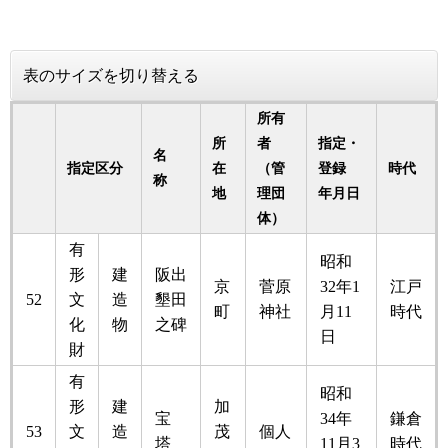
表のサイズを切り替える
所有
所
者
指定・
名
指定区分
在
（管
登録
時代
称
地
理団
年月日
体）
有
昭和
形
建
阪出
京
菅原
32年1
江戸
52
文
造
墾田
町
神社
月11
時代
化
物
之碑
日
財
有
昭和
形
建
加
宝
34年
鎌倉
53
文
造
茂
個人
塔
11月3
時代