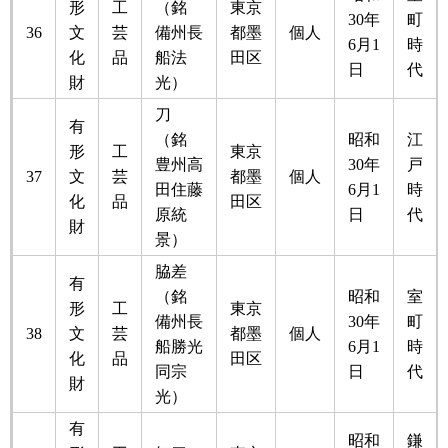
形
工
（銘
東京
30年
町
36
文
芸
備州長
都墨
個人
6月1
時
化
品
船法
田区
日
代
財
光）
刀
有
（銘
昭和
江
形
工
東京
豊州高
30年
戸
37
文
芸
都墨
個人
田住藤
6月1
時
化
品
田区
原統
日
代
財
景）
脇差
有
（銘
昭和
室
形
工
東京
備州長
30年
町
38
文
芸
都墨
個人
船勝光
6月1
時
化
品
田区
同宗
日
代
財
光）
有
昭和
鎌