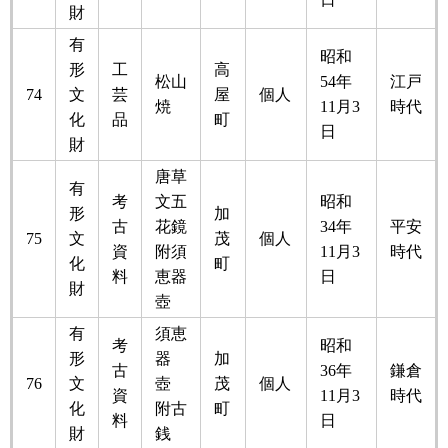
財
有
昭和
形
工
高
松山
54年
江戸
74
文
芸
屋
個人
焼
11月3
時代
化
品
町
日
財
唐草
有
考
文五
昭和
形
加
古
花鏡
34年
平安
75
文
茂
個人
資
附須
11月3
時代
化
町
料
恵器
日
財
壺
有
須恵
考
昭和
形
器
加
古
36年
鎌倉
76
文
壺
茂
個人
資
11月3
時代
化
附古
町
料
日
財
銭