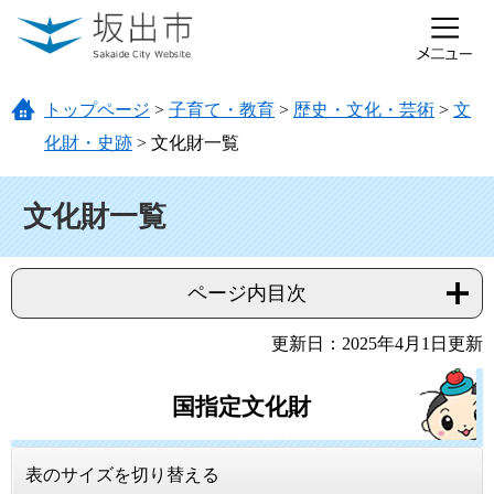
ページの先頭です。
メニューを飛ばして本文へ
トップページ
>
子育て・教育
>
歴史・文化・芸術
>
文
化財・史跡
>
文化財一覧
本文
文化財一覧
ページ内目次
更新日：2025年4月1日更新
国指定文化財
表のサイズを切り替える