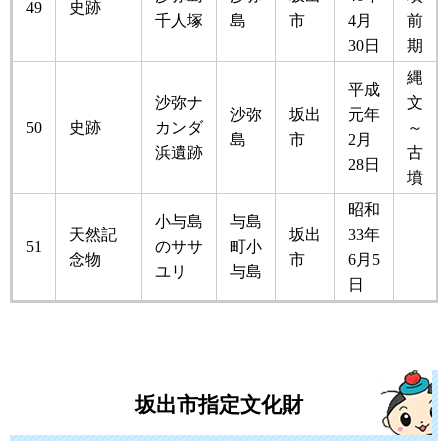
49
史跡
千人塚
島
市
4月
前
30日
期
縄
平成
沙弥ナ
文
沙弥
坂出
元年
50
史跡
カンダ
～
島
市
2月
浜遺跡
古
28日
墳
昭和
小与島
与島
天然記
坂出
33年
51
のササ
町小
念物
市
6月5
ユリ
与島
日
坂出市指定文化財