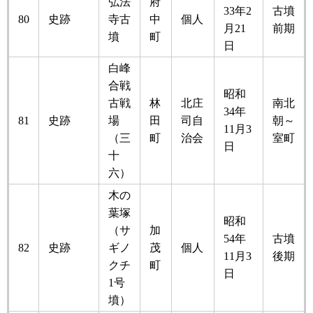
弘法
府
33年2
古墳
80
史跡
寺古
中
個人
月21
前期
墳
町
日
白峰
合戦
昭和
古戦
林
北庄
南北
34年
81
史跡
場
田
司自
朝～
11月3
（三
町
治会
室町
日
十
六）
木の
葉塚
昭和
（サ
加
54年
古墳
82
史跡
ギノ
茂
個人
11月3
後期
クチ
町
日
1号
墳）