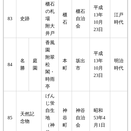
櫃石
平成
の札
櫃石
櫃
13年
江戸
83
史跡
場
自治
石
10月
時代
附大
会
23日
井戸
香風
園
平成
附翠
名
庭
本
坂出
13年
明治
84
松
勝
園
町
市
10月
時代
閣・
23日
時雨
亭
げん
じ蛍
自生
神
神谷
昭和
天然記
85
地
谷
自治
53年4
念物
（神
町
会
月1日