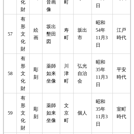
化
音画
町
日
財
像
有
昭和
形
坂出
絵
寿
坂出
54年
江戸
57
文
墾田
画
町
市
11月3
時代
化
図
日
財
有
昭和
形
薬師
川
弘光
彫
35年
平安
58
文
如来
津
自治
刻
11月3
時代
化
坐像
町
会
日
財
有
昭和
形
薬師
文
彫
35年
室町
59
文
如来
京
個人
刻
11月3
時代
化
坐像
町
日
財