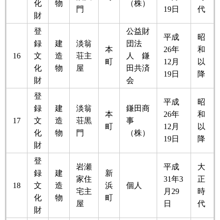
化
物
（株）
門
19日
代
財
登
公益財
平成
昭
録
建
淡翁
団法
本
26年
和
16
文
造
荘主
人 鎌
町
12月
以
化
物
屋
田共済
19日
降
財
会
登
平成
昭
録
建
淡翁
鎌田商
本
26年
和
17
文
造
荘黒
事
町
12月
以
化
物
門
（株）
19日
降
財
登
岩瀬
平成
大
録
建
新
家住
31年3
正
18
文
造
浜
個人
宅主
月29
時
化
物
町
屋
日
代
財