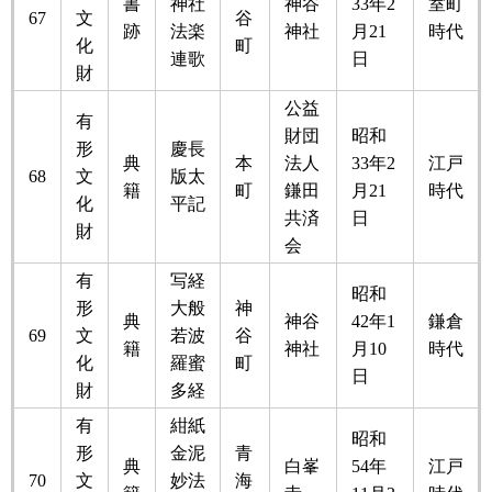
書
神社
神谷
33年2
室町
67
文
谷
跡
法楽
神社
月21
時代
化
町
連歌
日
財
公益
有
財団
昭和
形
慶長
典
本
法人
33年2
江戸
68
文
版太
籍
町
鎌田
月21
時代
化
平記
共済
日
財
会
有
写経
昭和
形
大般
神
典
神谷
42年1
鎌倉
69
文
若波
谷
籍
神社
月10
時代
化
羅蜜
町
日
財
多経
有
紺紙
昭和
形
金泥
青
典
白峯
54年
江戸
70
文
妙法
海