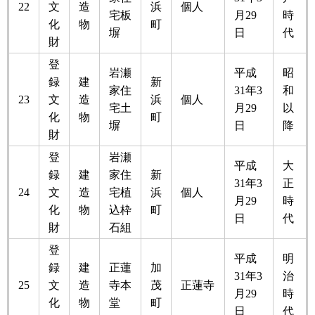
22
文
造
浜
個人
宅板
月29
時
化
物
町
塀
日
代
財
登
岩瀬
平成
昭
録
建
新
家住
31年3
和
23
文
造
浜
個人
宅土
月29
以
化
物
町
塀
日
降
財
登
岩瀬
平成
大
録
建
家住
新
31年3
正
24
文
造
宅植
浜
個人
月29
時
化
物
込枠
町
日
代
財
石組
登
平成
明
録
建
正蓮
加
31年3
治
25
文
造
寺本
茂
正蓮寺
月29
時
化
物
堂
町
日
代