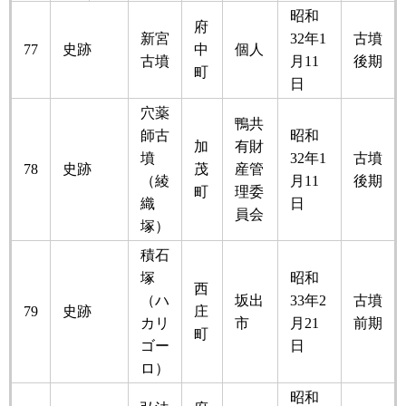
昭和
府
新宮
32年1
古墳
77
史跡
中
個人
古墳
月11
後期
町
日
穴薬
鴨共
師古
昭和
加
有財
墳
32年1
古墳
78
史跡
茂
産管
（綾
月11
後期
町
理委
織
日
員会
塚）
積石
塚
昭和
西
（ハ
坂出
33年2
古墳
79
史跡
庄
カリ
市
月21
前期
町
ゴー
日
ロ）
昭和