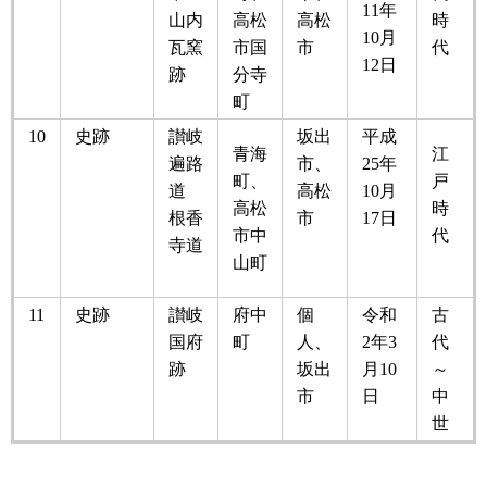
11年
山内
高松
高松
時
10月
瓦窯
市国
市
代
12日
跡
分寺
町
10
史跡
讃岐
坂出
平成
青海
江
遍路
市、
25年
町、
戸
道
高松
10月
高松
時
根香
市
17日
市中
代
寺道
山町
11
史跡
讃岐
府中
個
令和
古
国府
町
人、
2年3
代
跡
坂出
月10
～
市
日
中
世