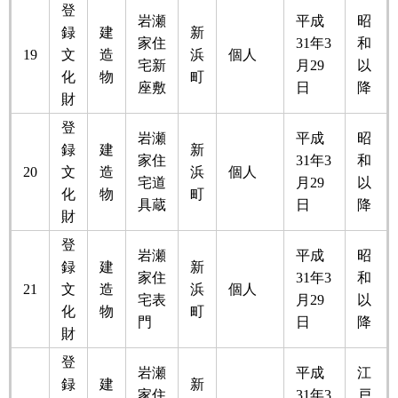
登
岩瀬
平成
昭
録
建
新
家住
31年3
和
19
文
造
浜
個人
宅新
月29
以
化
物
町
座敷
日
降
財
登
岩瀬
平成
昭
録
建
新
家住
31年3
和
20
文
造
浜
個人
宅道
月29
以
化
物
町
具蔵
日
降
財
登
岩瀬
平成
昭
録
建
新
家住
31年3
和
21
文
造
浜
個人
宅表
月29
以
化
物
町
門
日
降
財
登
岩瀬
平成
江
録
建
新
家住
31年3
戸