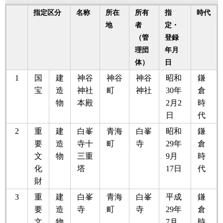
指定区分
名称
所在
所有
指
時代
地
者
定・
（管
登録
理団
年月
体）
日
1
国
建
神谷
神谷
神谷
昭和
鎌
宝
造
神社
町
神社
30年
倉
物
本殿
2月2
時
日
代
2
重
建
白峯
青海
白峯
昭和
鎌
要
造
寺十
町
寺
29年
倉
文
物
三重
9月
時
化
塔
17日
代
財
3
重
建
白峯
青海
白峯
平成
鎌
要
造
寺
町
寺
29年
倉
文
物
7月
時