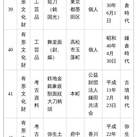
形
工
短刀
東京
30年
倉
39
文
芸
（銘
都墨
個人
6月1
時
化
品
国光）
田区
日
代
財
有
昭和
鎌
形
工
舞楽面
高松
46年
倉
40
文
芸
（尉、
市玉
個人
4月
時
化
品
嫗）
藻町
30日
代
財
公益
有
鉄地金
考
財団
平成
古
形
銀象嵌
古
法人
11年
墳
41
文
獣面紋
本町
資
鎌田
2月
時
化
大刀柄
料
共済
23日
代
財
頭
会
有
考
平成
弥
形
古
弥生土
府中
香川
22年
生