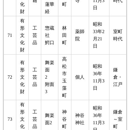
籍
寺
11月3
時代
化
蓮華
町
日
財
経
有
昭和
形
工
惣蔵
林
薬師
33年2
室町
71
文
芸
社
田
院
月21
時代
化
品
鰐口
町
日
財
高
有
舞楽
松
昭和
形
工
面
​鎌
市
36年
72
文
芸
2
個人
倉・
玉
11月3
化
品
附面
江戸
藻
日
財
3
町
有
昭和
形
工
神
鎌倉
舞楽
神谷
36年
73
文
芸
谷
～室
面2
神社
11月3
化
品
町
町
日