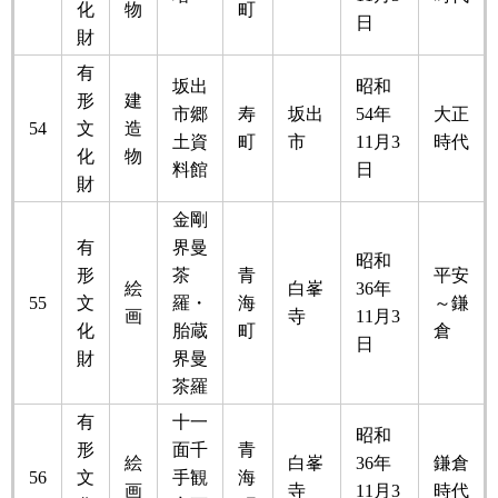
化
物
町
日
財
有
坂出
昭和
形
建
市郷
寿
坂出
54年
大正
54
文
造
土資
町
市
11月3
時代
化
物
料館
日
財
金剛
有
界曼
昭和
形
茶
青
平安
絵
白峯
36年
55
文
羅・
海
～鎌
画
寺
11月3
化
胎蔵
町
倉
日
財
界曼
茶羅
有
十一
昭和
形
面千
青
絵
白峯
36年
鎌倉
56
文
手観
海
画
寺
11月3
時代