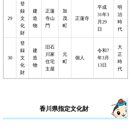
登
平成
明
録
建
正蓮
加
31年3
治
29
文
造
寺山
茂
正蓮寺
月29
時
化
物
門
町
日
代
財
登
旧石
大
録
建
令和7
川家
元
正
30
文
造
個人
年3月
住宅
町
時
化
物
13日
主屋
代
財
香川県指定文化財