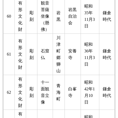
有
観音
昭和
形
菩薩
岩黒
彫
岩
35年
鎌倉
60
文
坐像
自治
刻
黒
11月3
時代
化
（懸
会
日
財
佛）
川
有
津
昭和
形
彫
石窟
町
安養
36年
鎌倉
61
文
刻
仏
郷
寺
11月3
時代
化
獅
日
財
山
有
十一
昭和
形
青
彫
面観
白峯
42年1
鎌倉
62
文
海
刻
音立
寺
月10
時代
化
町
像
日
財
有
昭和