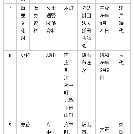
7
重
歴
久米
本町
公益
平成
江
要
史
通賢
財団
26年
戸
文
資
関係
法人
8月
時
化
料
資料
鎌田
21日
代
財
共済
会
8
史跡
城山
西
坂出
昭和
古
庄、
市ほ
26年
代
川
か
6月9
津、
日
府中
町、
丸亀
市飯
山町
9
史跡
府
府中
坂出
奈
大正
中・
町、
市、
良