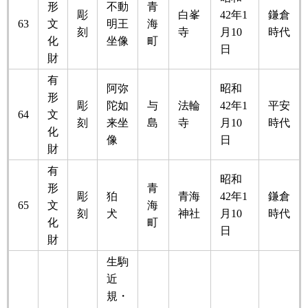
形
不動
青
彫
白峯
42年1
鎌倉
63
文
明王
海
刻
寺
月10
時代
化
坐像
町
日
財
有
阿弥
昭和
形
彫
陀如
与
法輪
42年1
平安
64
文
刻
来坐
島
寺
月10
時代
化
像
日
財
有
昭和
形
青
彫
狛
青海
42年1
鎌倉
65
文
海
刻
犬
神社
月10
時代
化
町
日
財
生駒
近
規・