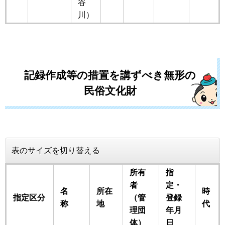
谷
川）
記録作成等の措置を講ずべき無形の
民俗文化財
表のサイズを切り替える
所有
指
者
定・
名
所在
時
指定区分
（管
登録
称
地
代
理団
年月
体）
日