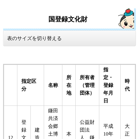
国登録文化財
表のサイズを切り替える
指
所
所有者
定・
指定区
時
名称
在
（管理
登録
分
代
地
団体）
年月
日
鎌田
共済
登
公益財
会郷
平成
大
録
建
団法
土博
本
10年
正
12
文
造
人 鎌