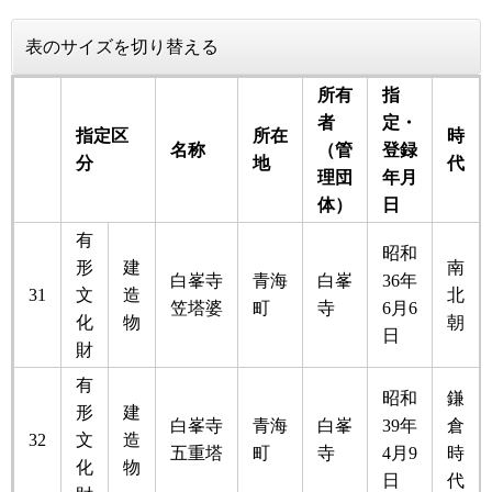
表のサイズを切り替える
所有
指
者
定・
指定区
所在
時
名称
（管
登録
分
地
代
理団
年月
体）
日
有
昭和
形
建
南
白峯寺
青海
白峯
36年
31
文
造
北
笠塔婆
町
寺
6月6
化
物
朝
日
財
有
昭和
鎌
形
建
白峯寺
青海
白峯
39年
倉
32
文
造
五重塔
町
寺
4月9
時
化
物
日
代