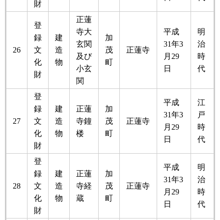
財
正蓮
登
寺大
平成
明
録
建
加
玄関
31年3
治
26
文
造
茂
正蓮寺
及び
月29
時
化
物
町
小玄
日
代
財
関
登
平成
江
録
建
正蓮
加
31年3
戸
27
文
造
寺鐘
茂
正蓮寺
月29
時
化
物
楼
町
日
代
財
登
平成
明
録
建
正蓮
加
31年3
治
28
文
造
寺経
茂
正蓮寺
月29
時
化
物
蔵
町
日
代
財