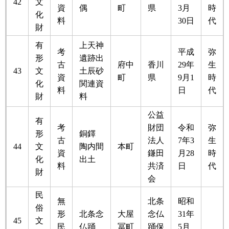
42
文
資
偶
町
県
3月
時
化
料
30日
代
財
有
上天神
考
平成
弥
形
遺跡出
古
府中
香川
29年
生
43
文
土辰砂
資
町
県
9月1
時
化
関連資
料
日
代
財
料
公益
有
考
財団
令和
弥
形
銅鐸
古
法人
7年3
生
44
文
陶内間
本町
資
鎌田
月28
時
化
出土
料
共済
日
代
財
会
民
無
北条
昭和
俗
形
北条念
大屋
念仏
31年
45
文
民
仏踊
冨町
踊保
5月