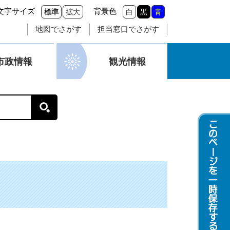
文字サイズ
背景色
標準
拡大
白
黒
青
地図でさがす
担当窓口でさがす
市政情報
観光情報