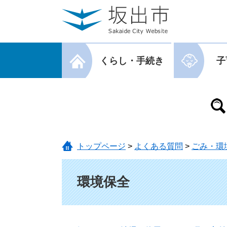
ページの先頭です。
メニューを飛ばして本文へ
メニューを閉じる
くらし・手続き
子
メニューを閉じる
トップページ
>
よくある質問
>
ごみ・環
本文
環境保全