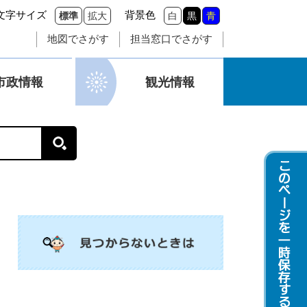
文字サイズ
背景色
標準
拡大
白
黒
青
地図でさがす
担当窓口でさがす
市政情報
観光情報