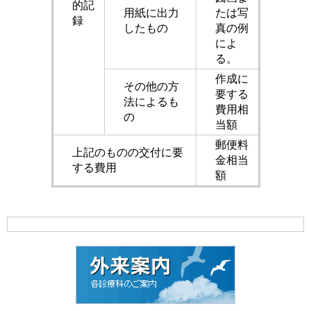
的記
用紙に出力
たは写
録
したもの
真の例
によ
る。
作成に
その他の方
要する
法によるも
費用相
の
当額
郵便料
上記のものの交付に要
金相当
する費用
額