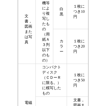
機等
１枚に
によ
白
つき10
り複
黒
文
円
写し
書，
たも
図画
の
また
（用
は写
紙Ａ
カ
１枚に
真
３判
ラ
つき20
以下
ー
円
のも
の）
コンパクト
ディスク
１枚に
（ＣＤーＲ
つき50
に限る。）
円
に模写した
もの
文書，
電磁
図画ま