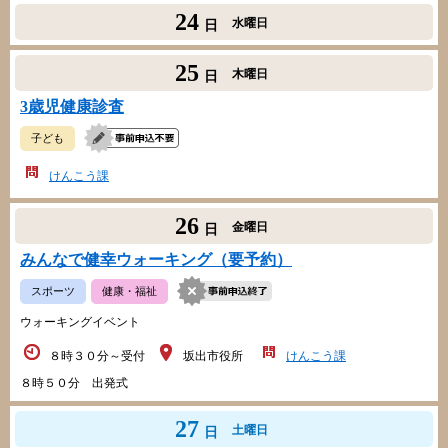
24
水曜日
日
25
木曜日
日
3歳児健康診査
子ども
けんこう課
26
金曜日
日
みんなで健幸ウォーキング（要予約）
スポーツ
健康・福祉
ウォーキングイベント
８時３０分～受付
坂出市役所
けんこう課
８時５０分 出発式
27
土曜日
日