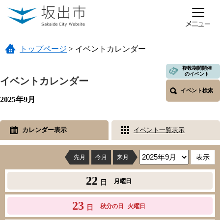
ページの先頭です。
メニューを飛ばして本文へ
トップページ
>
イベントカレンダー
本文
複数期間開催
のイベント
イベントカレンダー
イベント検索
2025年9月
カレンダー表示
イベント一覧表示
先月
今月
来月
22
月曜日
日
23
秋分の日
火曜日
日