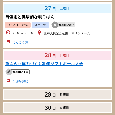
27
土曜日
日
自彊術と健康的な朝ごはん
イベント・観光
スポーツ
9：00～12：00
瀬戸大橋記念公園 マリンドーム
けんこう課
28
日曜日
日
第４６回体力づくり壮年ソフトボール大会
生涯学習課
29
月曜日
日
30
火曜日
日