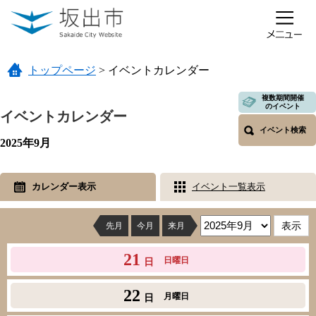
ページの先頭です。
メニューを飛ばして本文へ
トップページ
>
イベントカレンダー
本文
複数期間開催
のイベント
イベントカレンダー
イベント検索
2025年9月
カレンダー表示
イベント一覧表示
先月
今月
来月
21
日曜日
日
22
月曜日
日