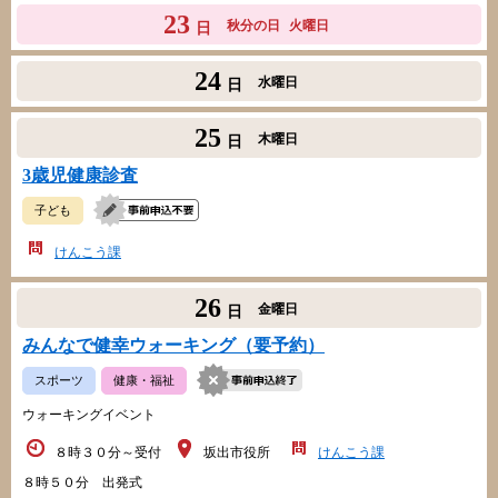
23
秋分の日
火曜日
日
24
水曜日
日
25
木曜日
日
3歳児健康診査
子ども
けんこう課
26
金曜日
日
みんなで健幸ウォーキング（要予約）
スポーツ
健康・福祉
ウォーキングイベント
８時３０分～受付
坂出市役所
けんこう課
８時５０分 出発式