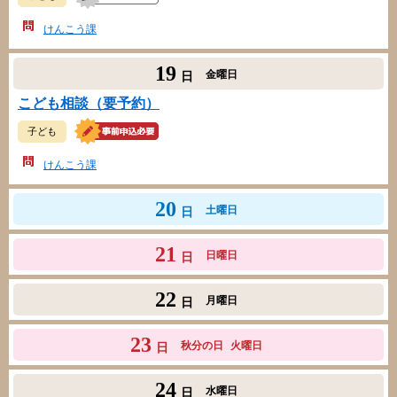
けんこう課
19
金曜日
日
こども相談（要予約）
子ども
けんこう課
20
土曜日
日
21
日曜日
日
22
月曜日
日
23
秋分の日
火曜日
日
24
水曜日
日