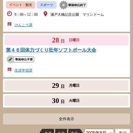
イベント・観光
スポーツ
9：00～12：00
瀬戸大橋記念公園 マリンドーム
けんこう課
28
日曜日
日
第４６回体力づくり壮年ソフトボール大会
生涯学習課
29
月曜日
日
30
火曜日
日
全件表示