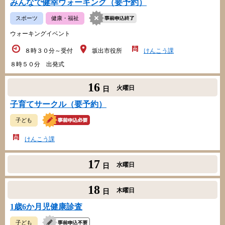
みんなで健幸ウォーキング（要予約）
スポーツ
健康・福祉
ウォーキングイベント
８時３０分～受付
坂出市役所
けんこう課
８時５０分 出発式
16
火曜日
日
子育てサークル（要予約）
子ども
けんこう課
17
水曜日
日
18
木曜日
日
1歳6か月児健康診査
子ども