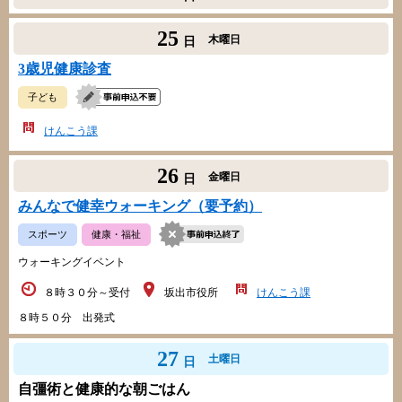
25
木曜日
日
3歳児健康診査
子ども
けんこう課
26
金曜日
日
みんなで健幸ウォーキング（要予約）
スポーツ
健康・福祉
ウォーキングイベント
８時３０分～受付
坂出市役所
けんこう課
８時５０分 出発式
27
土曜日
日
自彊術と健康的な朝ごはん