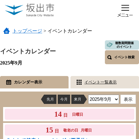
ページの先頭です。
メニューを飛ばして本文へ
トップページ
>
イベントカレンダー
本文
複数期間開催
のイベント
イベントカレンダー
イベント検索
2025年9月
カレンダー表示
イベント一覧表示
先月
今月
来月
14
日曜日
日
15
敬老の日
月曜日
日