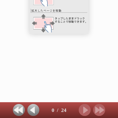
0
/
24