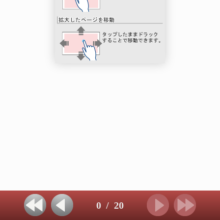
0
/
20